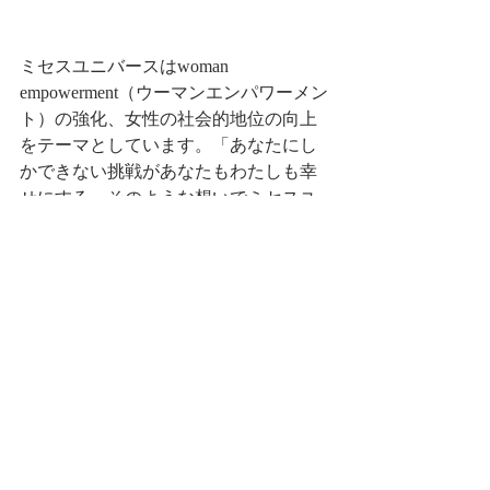
ミセスユニバースはwoman 
empowerment（ウーマンエンパワーメン
ト）の強化、女性の社会的地位の向上
をテーマとしています。「あなたにし
かできない挑戦があなたもわたしも幸
せにする」そのような想いでミセスユ
ニバース日本大会を運営しています。
 ▶︎ミセスユニバースジャパンとは： 
https://www.service.bellissimajapan.co.jp/ab
out-mrs-universe-japan
▶︎2024年度の日本大会や最新情報は公
式LINEからお知らせしています！
社会貢献