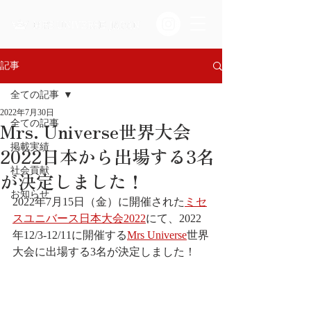
記事
全ての記事
2022年7月30日
Mrs. Universe世界大会
全ての記事
掲載実績
2022日本から出場する3名
社会貢献
が決定しました！
お知らせ
2022年7月15日（金）に開催された
ミセ
スユニバース日本大会2022
にて、2022
年12/3-12/11に開催する
Mrs Universe
世界
大会に出場する3名が決定しました！