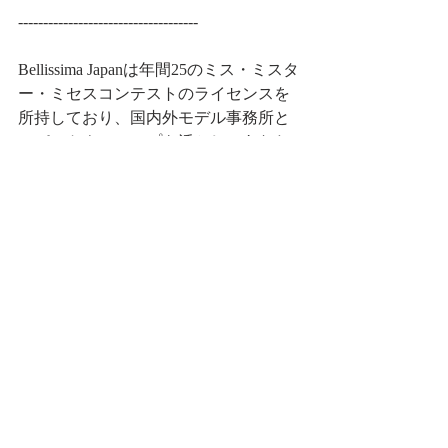
------------------------------------
Bellissima Japanは年間25のミス・ミスタ
ー・ミセスコンテストのライセンスを
所持しており、​国内外モデル事務所と
のパートナーシップを活かし、​あなた
の挑戦を社会に活かす活動を応援して
います。
ミセスユニバースはwoman 
empowerment（ウーマンエンパワーメン
ト）の強化、女性の社会的地位の向上
をテーマとしています。「あなたにし
かできない挑戦があなたもわたしも幸
せにする」そのような想いでミセスユ
ニバース日本大会を運営しています。
 ▶︎ミセスユニバースジャパンとは： 