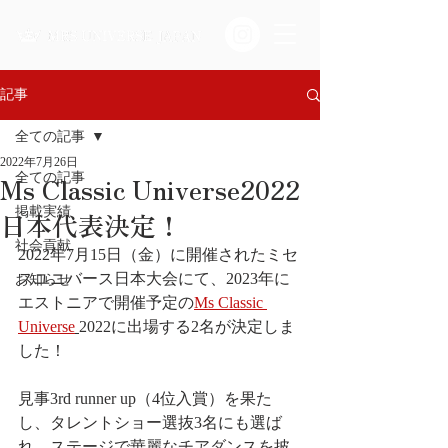
記事
全ての記事
2022年7月26日
Ms Classic Universe2022
全ての記事
掲載実績
日本代表決定！
社会貢献
2022年7月15日（金）に開催されたミセ
スユニバース日本大会にて、2023年に
お知らせ
エストニアで開催予定の
Ms Classic 
Universe
2022に出場する2名が決定しま
した！
見事3rd runner up（4位入賞）を果た
し、タレントショー選抜3名にも選ば
れ、ステージで華麗なチアダンスを披