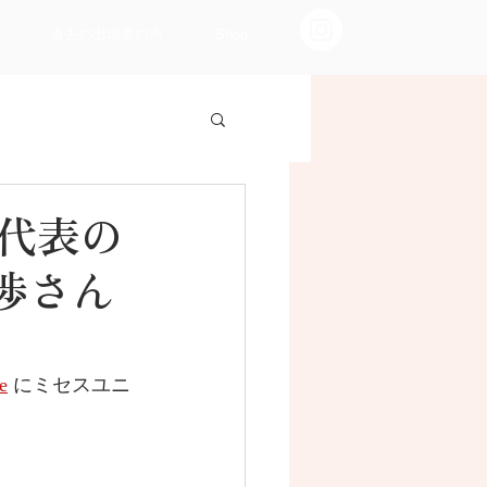
過去の出場者の声
Shop
 日本代表の
渉さん
e
 にミセスユニ