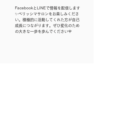
FacebookとLINEで情報を配信します
✨ベリッシマサロンをお楽しみくださ
い。積極的に
​活動してくれた方が自己
成長につながります。ぜひ変化のため
の大きな一歩を歩んでください🌹
Heart
こんな想いがある方、​大歓迎です！
・年齢を重ねたからこその自立と個性の
出る美しさを生かしたい
・将来に希望が持てる自分でありたい
・時間やお金の使い道を自分で決められ
ない