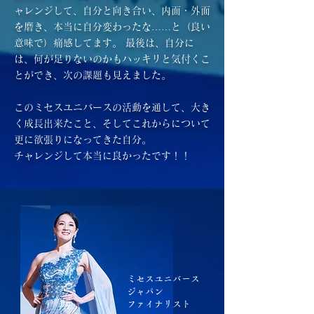
ャレンジして、自分と向き合い、内面・外面
を磨き、本当に自分変わったな……と（良い
意味で）痛感してます。 最後は、自分に
は、何が足りないのかもハッキリと気付くこ
とができ、次の課題も見えました。
このミセスユニバースの活動を通して、大き
く成長出来たこと、そしてこれからについて
更に欲張りになってきた自分。
チャレンジして本当に良かったです！！
ミセスユニバース
ジャパン
ファイナリスト