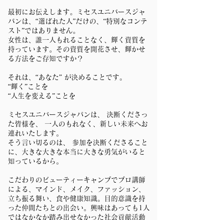
最初にお伝えします。ミセスユニバースジャ
パンは、“選ばれた人”だけの、“特別なコンテ
スト”ではありません。
女性は、誰一人もれることなく、輝く資質を
持っています。その資質を開花させ、輝かせ
る方法をご存知ですか？
それは、“あなた” が決めることです。
“輝く”ことを
“人生を変える”ことを
ミセスユニバースジャパンは、 決断くださっ
た皆様を、 一人のもれなく、新しい未来へお
連れいたします。
そう言い切るのは、 参加を決断くださること
に、大きな大きな本当に大きな勇気がいると
知っているから。
こだわりのビューティーキャンプでプロ講師
による、マインド、メイク、ファッション、
立ち振る舞い、食や健康知識。目的意識を持
った仲間たちとの出会い。興味はあっても1人
ではなかなか踏み出せなかった社会貢献活動