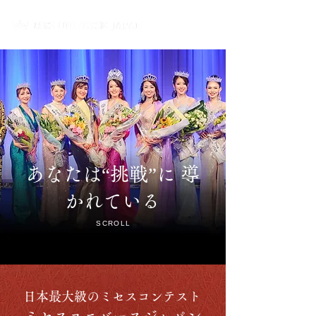
あなたは“挑戦”に 導
かれている
SCROLL
​日本最大級のミセスコンテスト