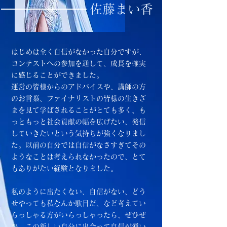
佐藤まい香
はじめは全く自信がなかった自分ですが、
コンテストへの参加を通して、成長を確実
に感じることができました。
運営の皆様からのアドバイスや、講師の方
のお言葉、ファイナリストの皆様の生きざ
まを見て学ばされることがとても多く、も
っともっと社会貢献の幅を広げたい、発信
していきたいという気持ちが強くなりまし
た。以前の自分では自信がなさすぎてその
ようなことは考えられなかったので、とて
もありがたい経験となりました。
私のように出たくない、自信がない、どう
せやっても私なんか駄目だ、など考えてい
らっしゃる方がいらっしゃったら、ぜひぜ
ひ、この新しい自分に出会って自信が湧い