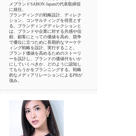
メブランドSABON Japanの代表取締役
に就任。
ブランディングの戦略設計、ディレク
ション、コンサルティングを得意とす
る。ブランディングディレクションと
は、ブランドや企業に対する共感や信
頼、顧客にとっての価値を高め、競争
で優位に立つために長期的なマーケテ
ィング戦略を設計、実行すること。
​ブランド価値を高めるためのストーリ
ーを設計し、ブランドの価値付をいか
にしていくべきか、どのように認知し
てもらうかをプランニングする。戦略
的なメディアリレーションによるPRが
強み。