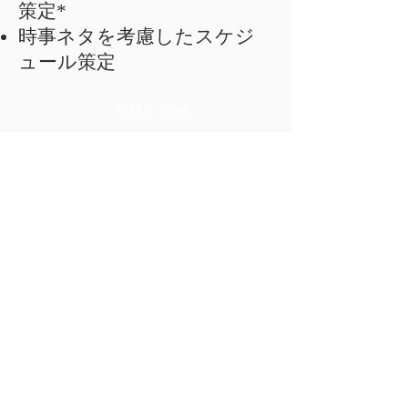
策定*
時事ネタを考慮したスケジ
ュール策定
単発の実施
PRイベント企画（会場、施
工、ケータリング、キャス
ティング等アレンジ）
記者会見
*年に2回の戦略スケジュール策定と
は？