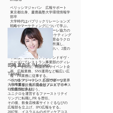
ベリッシマジャパン 広報サポート
東京都出身、慶應義塾大学環境情報学
部卒
大学時代はパブリックリレーションズ
戦略やマーケティングについて学ぶ。
卒業論文では川崎フロンターレ協力の
もと、Jリーグにおけるマーケティング
について研究。その他、体育会ラクロ
ス部にマネージャーとして所属し、
100名以上の部員の統括を行い、2度の
日本一を経験。
卒業後、株式会社テイクアンドギヴ・
ニーズにてレストラン事業部のディレ
田崎 真由子 /Mayuko
クターを担当。商品企画やイベント企
画、広報業務、SNS運用など幅広い広
Tasaki
報・PR業務に従事する。
ベリッシマジャパン 広報サポート
その後フリーランスとして様々な業界
大学卒業後、化粧品会社ノエビアの本
のPR業を担当。現在はプレスリリース
社営業部に入社。
作成の指導も行う。
ユニクロを運営するファーストリテイ
リングに転職しPR を歴任。
その後、飲食店検索サイトぐるなびの
広報部を立上げ、IPO広報をする。
2007年、イスラエルのボディケアコス