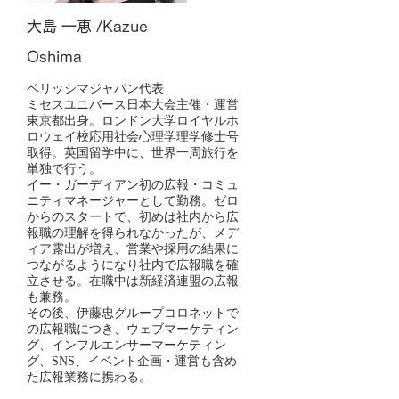
大島 一恵 /Kazue
Oshima
ベリッシマジャパン代表
ミセスユニバース日本大会主催・運営
東京都出身。ロンドン大学ロイヤルホ
ロウェイ校応用社会心理学理学修士号
取得。英国留学中に、世界一周旅行を
単独で行う。
イー・ガーディアン初の広報・コミュ
ニティマネージャーとして勤務。ゼロ
からのスタートで、初めは社内から広
報職の理解を得られなかったが、メデ
ィア露出が増え、営業や採用の結果に
つながるようになり社内で広報職を確
立させる。在職中は新経済連盟の広報
も兼務。
その後、伊藤忠グループコロネットで
の広報職につき、ウェブマーケティン
グ、インフルエンサーマーケティン
グ、SNS、イベント企画・運営も含め
た広報業務に携わる。