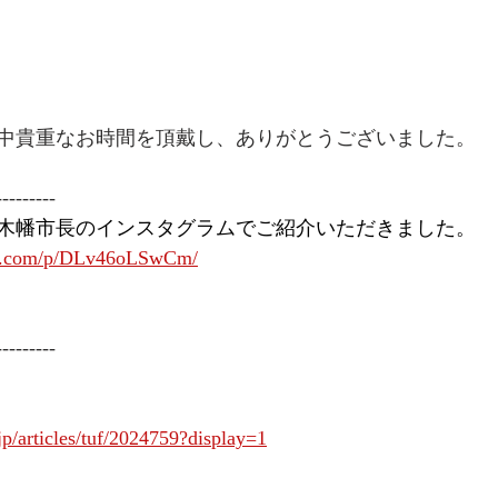
中貴重なお時間を頂戴し、ありがとうございました。
---------
木幡市長のインスタグラムでご紹介いただきました。
am.com/p/DLv46oLSwCm/
---------
.jp/articles/tuf/2024759?display=1