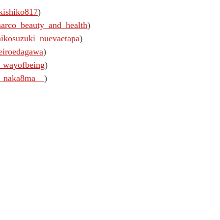
ishiko817
)
rco_beauty_and_health
)
ikosuzuki_nuevaetapa
)
iroedagawa
)
wayofbeing
)
_naka8ma__
)