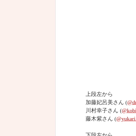
上段左から
加藤妃呂美さん (
@dr
川村幸子さん (
@kobi
藤木紫さん (
@yukari
下段左から