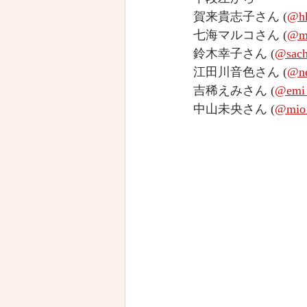
賀来貴志子さん (
@hk
七海マルコさん (
@ma
鈴木幸子さん (
@sach
江田川音色さん (
@ne
吉稀えみさん (
@emi_
中山未央さん (
@mio