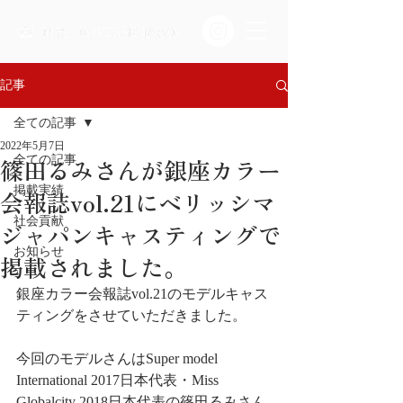
記事
全ての記事
2022年5月7日
篠田るみさんが銀座カラー
全ての記事
掲載実績
会報誌vol.21にベリッシマ
社会貢献
ジャパンキャスティングで
お知らせ
掲載されました。
銀座カラー会報誌vol.21のモデルキャス
ティングをさせていただきました。 
今回のモデルさんはSuper model 
International 2017日本代表・Miss 
Globalcity 2018日本代表の篠田るみさん