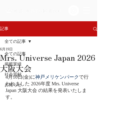
記事
全ての記事
6月19日
Mrs. Universe Japan 2026
全ての記事
掲載実績
大阪大会
社会貢献
4月10日(金)に
神戸メリケンパーク
で行
われました 2026年度 Mrs. Universe 
お知らせ
Japan 大阪大会 の結果を発表いたしま
す。