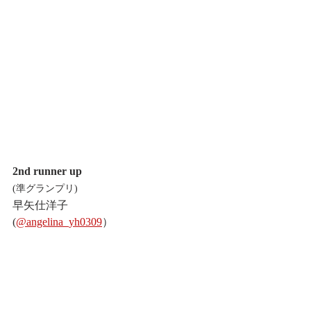
2nd runner up
(準グランプリ)
早矢仕洋子
(
@angelina_yh0309
）