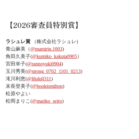
【2026審査員特別賞】
ラシュレ賞 
（株式会社ラシュレ)
青山麻美（
@mamirin.1003
)
角田久美子(
@kumiko_kakuta0905
）
宮田幸子(
@rannoyuki0904
)
玉川秀美(
@strong_0702_1101_0213
)
滝川利恵(
@lilulu0311
)
末長登美子(
@booktomihon
)
松原やよい
松岡まりこ(
@mariko_seiro
)