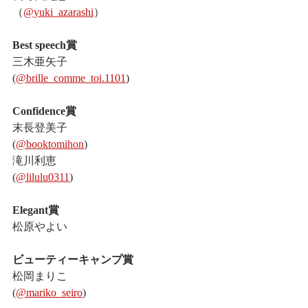
（
@yuki_azarashi
）
Best speech賞
三木亜矢子
(
@brille_comme_toi.1101
)
Confidence賞
末長登美子
(
@booktomihon
)
滝川利恵
(
@lilulu0311
)
Elegant賞
松原やよい
ビューティーキャンプ賞
松岡まりこ
(
@mariko_seiro
)