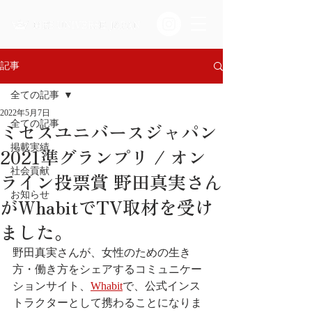
記事
全ての記事
2022年5月7日
ミセスユニバースジャパン
全ての記事
掲載実績
2021準グランプリ / オン
社会貢献
ライン投票賞 野田真実さん
お知らせ
がWhabitでTV取材を受け
ました。
野田真実さんが、女性のための生き
方・働き方をシェアするコミュニケー
ションサイト、
Whabit
で、公式インス
トラクターとして携わることになりま