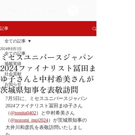
記事
全ての記事
2024年8月1日
ミセスユニバースジャパン
全ての記事
掲載実績
2024ファイナリスト冨田ま
社会貢献
ゆ子さんと中村希美さんが
お知らせ
茨城県知事を表敬訪問
7月5日に、ミセスユニバースジャパン
2024ファイナリスト冨田まゆ子さん
（
@tomita0402
）と中村希美さん
（
@nozomi_muj2024
）が茨城県知事の
大井川和彦氏を表敬訪問いたしまし
た。