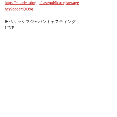
https://cloudcasting.jp/cast/public/register/age
ncy?code=QQ9q
▶︎ベリッシマジャパンキャスティング
LINE
https://lin.ee/hXtTtkY
掲載実績