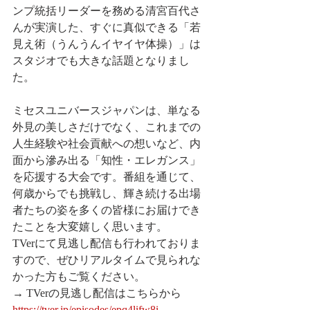
ンプ統括リーダーを務める清宮百代さ
んが実演した、すぐに真似できる「若
見え術（うんうんイヤイヤ体操）」は
スタジオでも大きな話題となりまし
た。
ミセスユニバースジャパンは、単なる
外見の美しさだけでなく、これまでの
人生経験や社会貢献への想いなど、内
面から滲み出る「知性・エレガンス」
を応援する大会です。番組を通じて、
何歳からでも挑戦し、輝き続ける出場
者たちの姿を多くの皆様にお届けでき
たことを大変嬉しく思います。
TVerにて見逃し配信も行われておりま
すので、ぜひリアルタイムで見られな
かった方もご覧ください。 
→ TVerの見逃し配信はこちらから 
https://tver.jp/episodes/epq4lifw8i