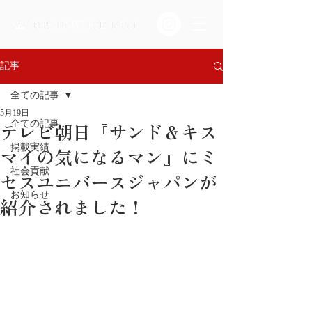
記事
全ての記事
5月19日
テレビ朝日『サンド＆キス
全ての記事
掲載実績
マイの気になるマン』にミ
社会貢献
セスユニバースジャパンが
お知らせ
紹介されました！