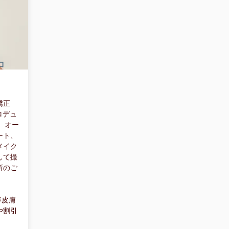
コ
矯正
ロデュ
、オー
ート、
メイク
して撮
所のご
容皮膚
や割引