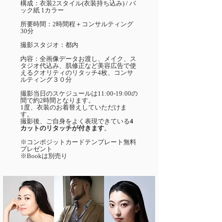
構成：衣装2スタイル(衣装持ち込み) / バ
ック紙 1カラー
所要時間：2時間程＋コンサルティング
30分
撮影スタジオ：都内
内容：全画像データお渡し、メイク、ス
タジオ代込み、肌修正など美容広告で使
えるクオリティのリタッチ4枚、コンサ
ルティング３０分
撮影当日のスケジュールは11:00-19:00の
間で約2時間となります。
1度、衣装のお着替えしていただけま
す。
撮影後、ご自身をよく表現できている
4
カットのリタッチが付きます
。
※コンポジットカードテンプレート無料
プレゼント
※Bookは別売り