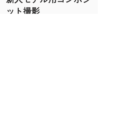
ット撮影
こちらのプランではモデルにとっての名刺とな
るコンポジットを1から一緒に作っていきます。
コンポジットの表紙、あなたの表現力を表す、
バラエティのある写真。
モデルにとっての職務経歴書となるBOOKのス
タートをベリッシマジャパンのチームがお手伝
いします。目指す仕事、働きたい国によって
BOOKに入れたほうがいい写真のバラエティは
大きく変わってきますが、今回は特に国内での
オーディションの決定率を上げたい方におすす
めです。
モデル経験が全くない人はスタイリングやヘア
メイク、ポージングの指示を受けた方が絶対に
いいです、こちらの撮影プランをぜひトライし
てみてください。
今まで海外で活躍していたけれども、日本でも
モデルの仕事をしたい！
日本でなかなか仕事が決まらない…というよう
な方にもおすすめのプランです。
常にキャリアアップをしたいモデルの皆様にも