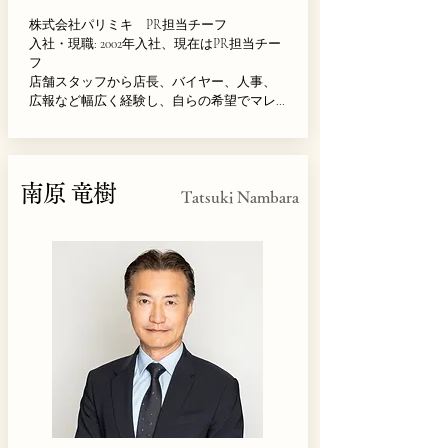
株式会社パリミキ　PR担当チーフ

入社・現職: 2002年入社、現在はPR担当チー
フ

店舗スタッフから店長、バイヤー、人事、
広報など幅広く経験し、自らの希望でマレ
ーシアでの海外勤務も経験。社員の意思を
尊重するパリミキの自由な社風を体現し
た、多彩なキャリアをベースに、マルチな
角度で審査します。
南原 竜樹
Tatsuki Nambara