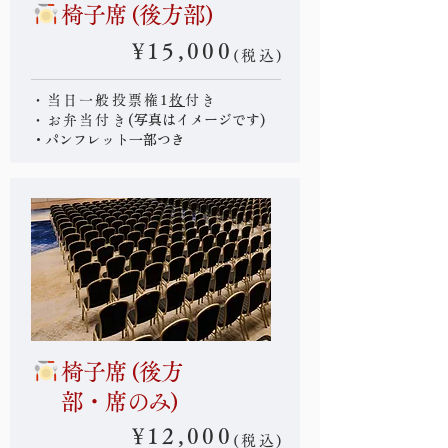
椅子席 (後方部)
¥15,000
(税込)
・当日一般投票権1
枚
付き
(写真はイメージです)
・お弁当付き
・パンフレット一部つき
椅子席 (後方
部・席のみ)
¥12,000
(税込)