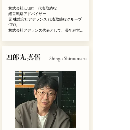
株式会社RAIBY　代表取締役

経営戦略アドバイザー

元 株式会社アデランス 代表取締役グループ 
CEO。

株式会社アデランス代表として、長年経営
を牽引し、その間にM&AやMBOなど、抜本
的な経営改革を図ると共に、コア事業であ
る毛髪事業から、美容事業、医療事業など
の周辺領域事業を構築し、新型コロナ禍を
四郎丸 真悟
乗り越え、過去最高売上を達成した後、次
Shingo Shiroumaru
世代の経営を考え、新体制を構築し、2024年
5月23日に任期満了にて、アデランスの執行
から離れ、主要株主として、現在は同社を
サポートしている。同年6月に株式会社
RAIBYを新設し、大企業からスタートアップ
企業の経営顧問を務め、経営を改革を推進
している。