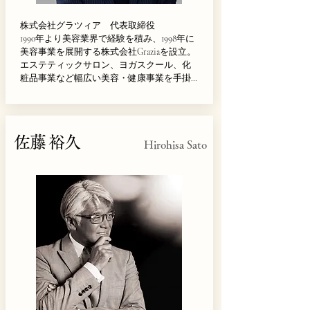
株式会社グラツィア　代表取締役

1990年より美容業界で経験を積み、1998年に
美容事業を展開する株式会社Graziaを設立。
エステティックサロン、ヨガスクール、化
粧品事業など幅広い美容・健康事業を手掛
ける。2008年には日本ヨガインストラクター
協会（JYIA）を設立し理事長に就任。美容
と健康分野の人材育成に尽力する傍ら、先
進美容成分や独自技術を活用した化粧品の
佐藤 裕久
企画・開発を推進。美容業界の発展と、よ
Hirohisa Sato
り豊かなライフスタイルの実現に取り組ん
でいる。