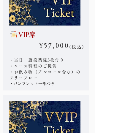
VIP席
¥57,000
(税込)
・当日一般投票権
3枚
付き
・コース料理のご提供
・お飲み物（アルコール含む）の
フリーフロー
・パンフレット一部つき