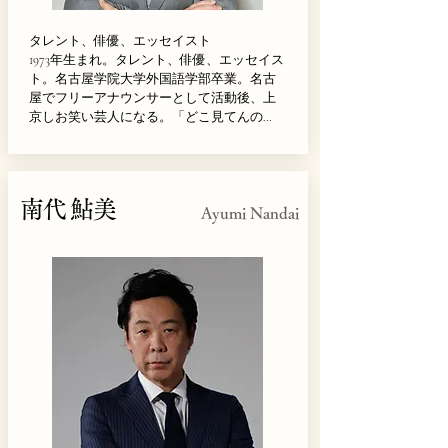
タレント、俳優、エッセイスト

1973年生まれ。タレント、俳優、エッセイス
ト。名古屋学院大学外国語学部卒業。名古
屋でフリーアナウンサーとして活動後、上
京しお笑い芸人になる。「どこ見てんの
よ！」のネタがブレイクし、バラエティ番
組に多数出演。2017年と2019年に肺腺がんの
手術を受けた。現在は中学生の娘を育てな
がら、テレビ番組、舞台などで活躍中。著
南代 鮎美
書に実母との確執や半生を綴った『母』
Ayumi Nandai
（中央公論新社）のほか、『厄介なオン
ナ』（大和書房）、『母が嫌いだったわた
しが母になった』（KADOKAWA）、『50
歳。はじまりの音しか聞こえない』（世界
文化社）などがある。