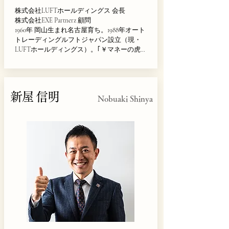
株式会社LUFTホールディングス 会長

株式会社EXE Partnerz 顧問

1960年 岡山生まれ名古屋育ち。1988年オート
トレーディングルフトジャパン設立（現・
LUFTホールディングス）。｢￥マネーの虎｣
では「冷徹な虎」と呼ばれる。2005年MGロ
ーバーの経営破綻により30億円以上の負債を
抱えるが2016年には年商100億円を達成。40年
以上のビジネス経験を活かし顧問業に注
新屋 信明
力、150社の経営者にアドバイス・指導を行
Nobuaki Shinya
っている。現在、日本を元気にすべく政治
活動に邁進中。