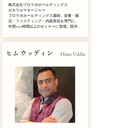
株式会社プロラボホールディングス

ゼネラルマネージャー

プロラボホールディングス講師。栄養・腸
活・ファスティング・内面美容を専門に、
年間1000時間以上のセミナーに登壇。医学会
での講演実績をはじめ、世界10カ国以上でも
セミナーを開催。アスリートやタレントの
栄養サポート、書籍執筆にも携わり、難解
な医学・栄養学をわかりやすく伝える講師
ヒム ウッディン
として活動している。
Himu Uddin