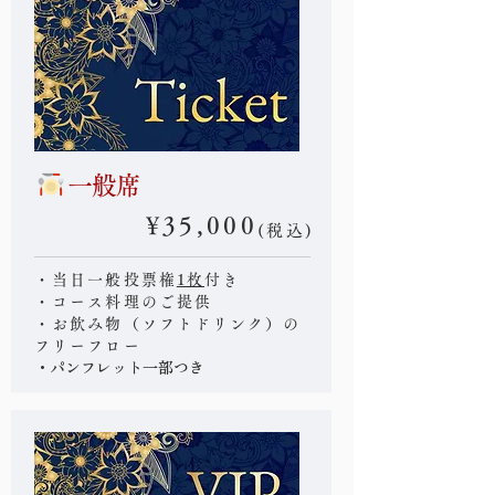
一般席
¥35,000
(税込)
・当日一般投票権
1枚
付き
・コース料理のご提供
・お飲み物（ソフトドリンク）の
フリーフロー
・パンフレット一部つき