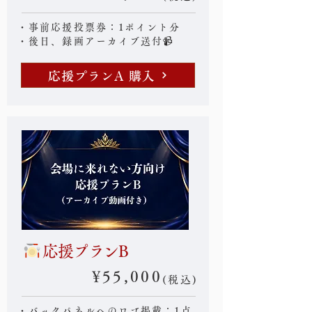
・事前応援投票券：1ポイント分
・後日、録画アーカイブ送付📹
応援プランA 購入
応援プランB
¥55,000
(税込)
・バックパネルへのロゴ掲載：1点