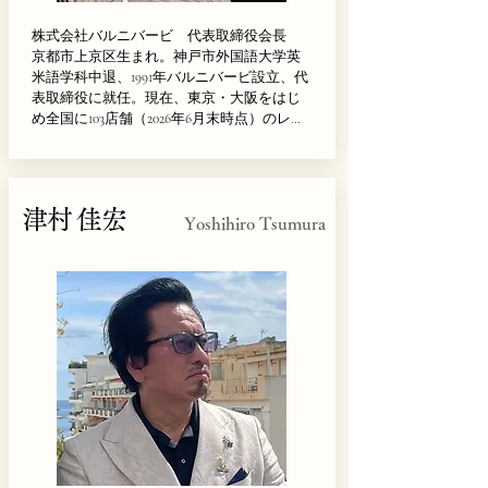
株式会社バルニバービ　代表取締役会長

京都市上京区生まれ。神戸市外国語大学英
米語学科中退、1991年バルニバービ設立、代
表取締役に就任。現在、東京・大阪をはじ
め全国に103店舗（2026年6月末時点）のレス
トラン・カフェ・ホテルを展開。近年は、
淡路島をはじめ島根県出雲市などでも「住
みたくなる街づくり」をテーマに、食と宿
を切り口に地方創再生に取り組んでいる。

津村 佳宏
著書に『一杯のカフェの力を信じます
Yoshihiro Tsumura
か？』（河出書房新社）『日本一カフェで
街を変える男』（グラフ社）がある。2022年
2月には、環境省エコファースト企業に認定
され環境保全先進企業として飲食業界を牽
引。2024年「外食アワード 外食事業者部
門」を受賞。