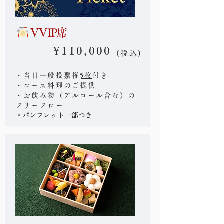
VVIP席
¥110,000
(税込)
・当日一般投票権
5枚
付き
・コース料理のご提供
・お飲み物（アルコール含む）の
フリーフロー
・パンフレット一部つき