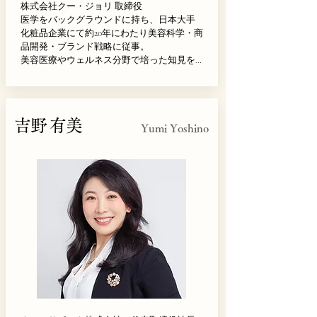
株式会社クー・ジョリ 取締役

医学をバックグラウンドに持ち、日本大手
化粧品企業にて約20年にわたり美容科学・商
品開発・ブランド戦略に従事。

美容医療やウェルネス分野で培った知見を
活かし、日本発の美容科学を国内外へ発信
している。

「真の美しさは、知性・健康・品格の調和
吉野 有美
から生まれる」を信念に、女性一人ひとり
Yumi Yoshino
が自分らしく輝ける社会の実現を目指し活
動。

審査では外見だけでなく、その人らしい魅
力や人間性、未来への可能性を大切にした
いと考えている。