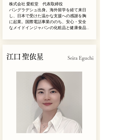
株式会社 愛粧堂　代表取締役

バングラデシュ出身。海外留学を経て来日
し、日本で受けた温かな支援への感謝を胸
に起業。国際電話事業ののち、安心・安全
なメイドインジャパンの化粧品と健康食品
を届けるため株式会社愛粧堂を設立。「お
もてなしの国の、モノづくり®」を理念に、
誠実な品質と社会貢献を重んじ、世界に喜
びと笑顔を広げる事業を展開している。
江口 聖依星
Seira Eguchi