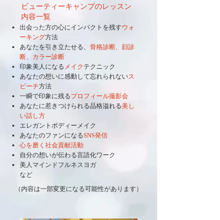
ビューティーキャンプのレッスン
内容一覧
出会った方の心にインパクトを残す
ウォ
ーキング
方法
あなたを引き立たせる、
骨格診断、顔診
断、カラー診断
印象美人になる
メイク
テクニック
あなたの想いに感動して忘れられない
ス
ピーチ
方法
一瞬で印象に残る
プロフィール撮影会
あなたに惹きつけられる品格溢れる
美し
い話し方
エレガントボディーメイク
あなたのファンになる
SNS発信
心を磨く社会貢献活動
自分の想いが伝わる言語化ワーク
美人マインドフルネスヨガ​
など
（内容は一部変更になる可能性があります）