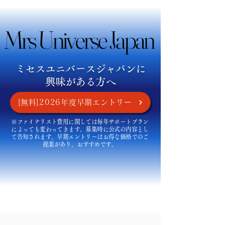
Mrs Universe Japan
Mrs Universe Japan
ミセスユニバースジャパンに
興味がある方へ
[無料]2026年度早期エントリー
※ファイナリスト費用に関しては毎年サポートプラン
によっても変わってきます。募集時に公式の内容とし
て告知されます。早期エントリーはお得な価格でのご
提案があり、おすすめです。