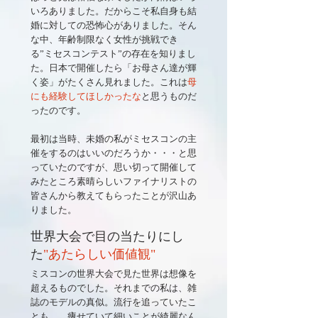
いろありました。だからこそ私自身も結
婚に対しての恐怖心がありました。
そん
な中、年齢制限なく女性が挑戦でき
る”ミセスコンテスト”の存在を知りまし
た。日本で開催したら「お母さん達が輝
く姿」がたくさん見れました。これは
母
にも経験してほしかったな
と思うものだ
ったのです。
最初は当時、未婚の私がミセスコンの主
催をするのはいいのだろうか・・・と思
っていたのですが、思い切って開催して
みたところ素晴らしいファイナリストの
皆さんから教えてもらったことが沢山あ
りました。
世界大会で目の当たりにし
た
"あたらしい価値観"
ミスコンの世界大会で見た世界は想像を
超えるものでした。それまでの私は、雑
誌のモデルの真似。流行を追っていたこ
とも…。痩せていて細いことが綺麗なん