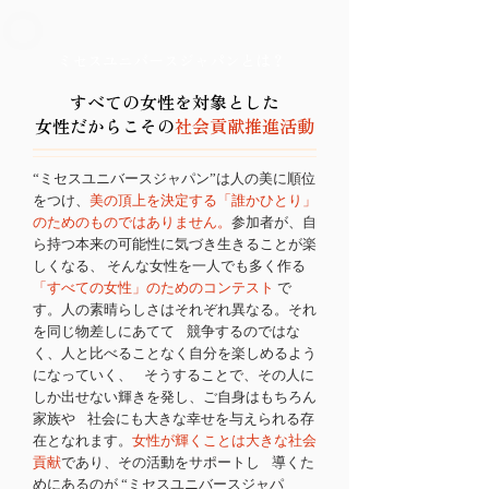
ミセスユニバースジャパンとは？
すべての女性を対象とした
女性だからこその
社会貢献推進活動
“ミセスユニバースジャパン”は人の美に順位
をつけ、
美の頂上を決定する「誰かひとり」
のためのものではありません。
参加者が、自
ら持つ本来の可能性に気づき生きることが楽
しくなる、 そんな女性を一人でも多く作る
「すべての女性」のためのコンテスト
で
す。人の素晴らしさはそれぞれ異なる。それ
を同じ物差しにあてて 競争するのではな
く、人と比べることなく自分を楽しめるよう
になっていく、 そうすることで、その人に
しか出せない輝きを発し、ご自身はもちろん
家族や 社会にも大きな幸せを与えられる存
在となれます。
女性が輝くことは大きな社会
貢献
であり、その活動をサポートし 導くた
めにあるのが “ミセスユニバースジャパ