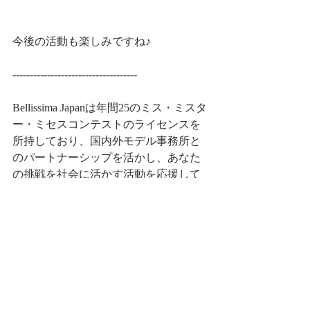
今後の活動も楽しみですね♪
------------------------------------
Bellissima Japanは年間25のミス・ミスタ
ー・ミセスコンテストのライセンスを
所持しており、​国内外モデル事務所と
のパートナーシップを活かし、​あなた
の挑戦を社会に活かす活動を応援して
います。
ミセスユニバースはwoman 
empowerment（ウーマンエンパワーメン
ト）の強化、女性の社会的地位の向上
をテーマとしています。「あなたにし
かできない挑戦があなたもわたしも幸
せにする」そのような想いでミセスユ