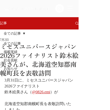
記事
全ての記事
7月2日
ミセスユニバースジャパン
全ての記事
掲載実績
2026ファイナリスト鈴木絵
社会貢献
美さんが、北海道空知郡南
お知らせ
幌町長を表敬訪問
3月31日に、ミセスユニバースジャパン
2026ファイナリスト
鈴木絵美さん（
@0826.emi
）が
北海道空知郡南幌町長を表敬訪問いた
しました。