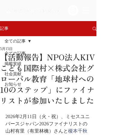
記事
全ての記事
5月15日
【活動報告】NPO法人KIV
全ての記事
掲載実績
こども国際村×株式会社グ
社会貢献
ローバル教育「地球村への
お知らせ
10のステップ」にファイナ
リストが参加いたしました
2026年2月11日（火・祝）、ミセスユニ
バースジャパン2026ファイナリストの
山村有里（有里林檎）さんと
榎本千秋