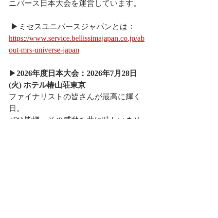
ニバース日本大会を運営しています。
 ▶︎ミセスユニバースジャパンとは： 
https://www.service.bellissimajapan.co.jp/ab
out-mrs-universe-japan
▶︎
2026年度日本大会：2026年7月28日
(火) ホテル椿山荘東京
ファイナリストの皆さんが最高に輝く
日。
ぜひ皆様、その感動を共に味わいませ
んか？
当日来場が難しい方向けのオンライン
配信チケットや事前投票での応援も可
能となります。
１年に一度のステージ、ご来場を心よ
りお待ちしております！