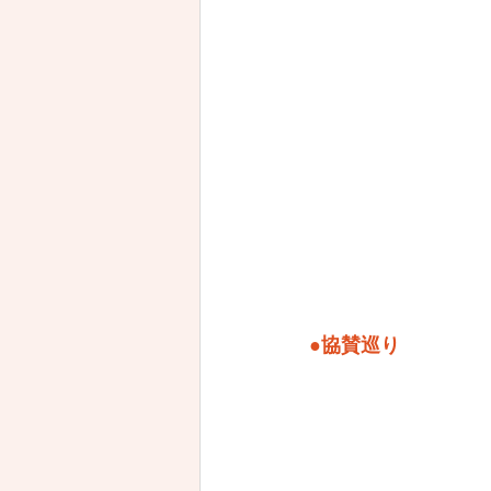
●協賛巡り