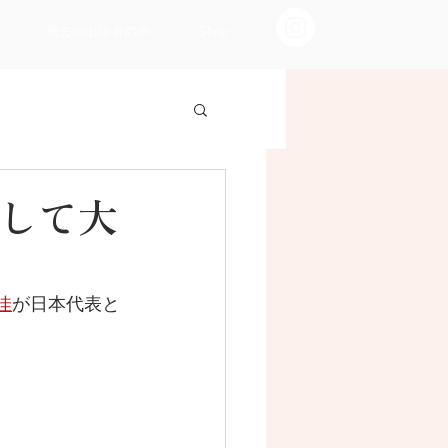
過去の出場者の声
Shop
表として大
佳
が日本代表と