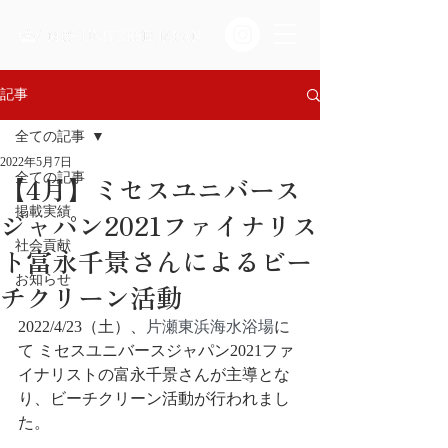
記事
全ての記事
2022年5月7日
【4月】ミセスユニバース
全ての記事
掲載実績
ジャパン2021ファイナリス
社会貢献
ト富永千景さんによるビー
お知らせ
チクリーン活動
2022/4/23（土）、
片瀬東浜海水浴場
に
て ミセスユニバースジャパン2021ファ
イナリストの富永千景さんが主導とな
り、ビーチクリーン活動が行われまし
た。