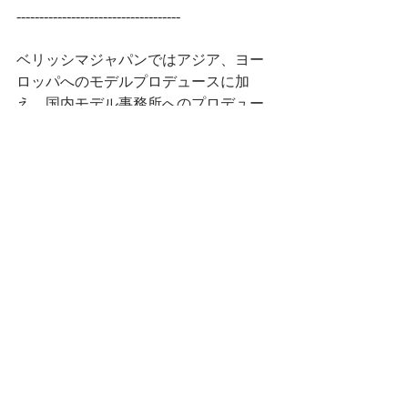
------------------------------------
ベリッシマジャパンではアジア、ヨー
ロッパへのモデルプロデュースに加
え、国内モデル事務所へのプロデュー
スも行っております。
自分で応募して返事ももらえなかった
事務所に直接面談をしてもらえたと大
好評です。
ぜひ皆様もチャレンジしてみてくださ
いね。
 ▶︎専用キャスト登録フォーム： 
https://cloudcasting.jp/cast/public/register/age
ncy?code=QQ9q